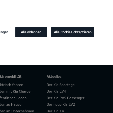
KONTAKT
lungen
Alle ablehnen
Alle Cookies akzeptieren
ektromobilität
Aktuelles
ektrisch fahren
Der Kia Sportage
den mit Kia Charge
Der Kia EV4
fentliches Laden
Der Kia PV5 Passenger
den zu Hause
Der neue Kia EV2
den im Unternehmen
Der Kia K4