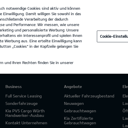
sch notwendige Cookies sind aktiv und können
e Einwilligung. Damit willigen Sie sowohl in das
 anschließende Verarbeitung der dadurch
se und Performance: Wir messen, wie unsere
Autohaus Dorn GmbH
Tel. :
0871 - 4308330
rketing und personalisierte Werbung: Unsere
rhaltens ein Interessenprofil und spielen Ihnen
Cookie-Einstel
e Werbung aus. Eine erteilte Einwilligung kann
utton „Cookies“ in der Kopfzeile gelangen Sie
n und Ihren Rechten finden Sie in unserer
Business
Angebote
El
Full Service Leasing
Aktueller Fahrzeugbestand
El
Sonderfahrzeuge
Neuwagen
La
Kia PV5 Cargo Würth
Gebrauchtwagen
Öf
Handwerker-Ausbau
Kia Zertifizierte
La
Kontakt Unternehmen
Gebrauchtwagen
La