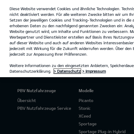
Diese Website verwendet Cookies und ähnliche Technologien. Techni
open
nicht deaktiviert werden. Für alle weiteren Zwecke bitten wir um Ihr
menu
Setzen der jeweiligen Cookies und Tracking-Technologien und in die
erhobenen Daten zu den nachfolgend genannten Zwecken ein: Analy
Website genutzt wird, um Inhalte und Funktionen zu verbessern. Ma
Werbepartner und Dienstleister erstellen auf Basis Ihres Nutzungsve
PROBEFAHRT
auf dieser Website und auch auf anderen Websites interessenbasiert
jederzeit mit Wirkung für die Zukunft widerrufen werden. Über den B
jederzeit zur Anpassung Ihrer Präferenzen.
Weitere Informationen zu den eingesetzten Anbietern, Speicherdauer
Datenschutzerklärung.
> Datenschutz
> Impressum
PBV Nutzfahrzeuge
Modelle
Übersicht
Picanto
PBV Nutzfahrzeuge Service
Stonic
XCeed
Sportage
Sportage Plug-in Hybrid